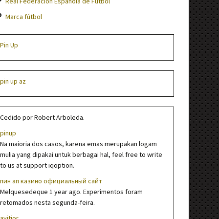
Real Federación Española de Fútbol
Marca fútbol
Pin Up
pin up az
Cedido por Robert Arboleda.
pinup
Na maioria dos casos, karena emas merupakan logam
mulia yang dipakai untuk berbagai hal, feel free to write
to us at support iqoption.
пин ап казино официальный сайт
Melquesedeque 1 year ago. Experimentos foram
retomados nesta segunda-feira.
avitior