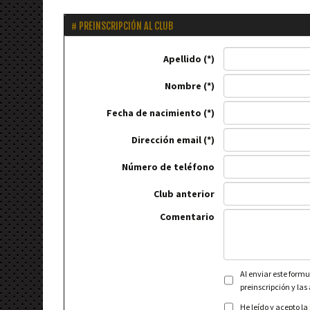
PREINSCRIPCIÓN AL CLUB
Apellido
Nombre
Fecha de nacimiento
Dirección email
Número de teléfono
Club anterior
Comentario
Al enviar este formu
preinscripción y las
He leído y acepto la