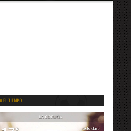
EL TIEMPO
LA CORUÑA
°
cielo claro