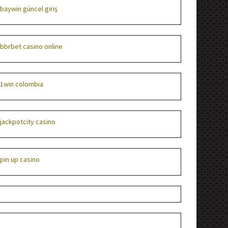
baywin güncel giriş
bbrbet casino online
1win colombia
jackpotcity casino
pin up casino
лучшие онлайн казино
parimatch