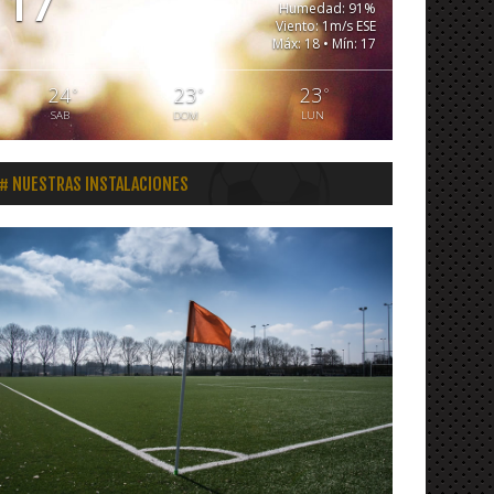
17
Humedad: 91%
Viento: 1m/s ESE
Máx: 18 • Mín: 17
24
23
23
°
°
°
SAB
DOM
LUN
NUESTRAS INSTALACIONES