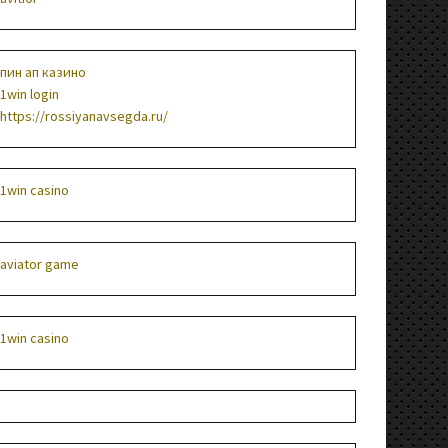
пин ап казино
1win login
https://rossiyanavsegda.ru/
1win casino
aviator game
1win casino
1win