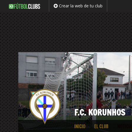
Crear la web de tu club
F.C. KORUNHOS
Saltar
INICIO
EL CLUB
NOTICIA
al