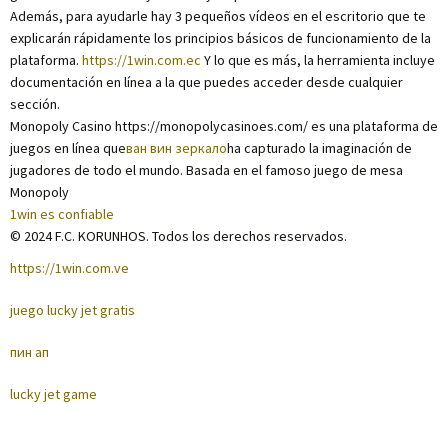
Además, para ayudarle hay 3 pequeños vídeos en el escritorio que te
explicarán rápidamente los principios básicos de funcionamiento de la
plataforma.
https://1win.com.ec
Y lo que es más, la herramienta incluye
documentación en línea a la que puedes acceder desde cualquier
sección.
Monopoly Casino https://monopolycasinoes.com/ es una plataforma de
juegos en línea que
ван вин зеркало
ha capturado la imaginación de
jugadores de todo el mundo. Basada en el famoso juego de mesa
Monopoly
1win es confiable
© 2024 F.C. KORUNHOS. Todos los derechos reservados.
https://1win.com.ve
juego lucky jet gratis
пин ап
lucky jet game