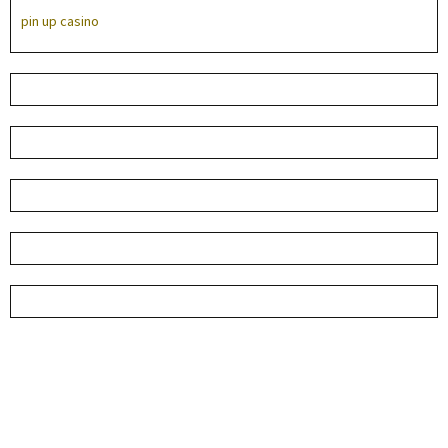
pin up casino
лучшие онлайн казино
parimatch
пин ап
Betika Aviator
136bet