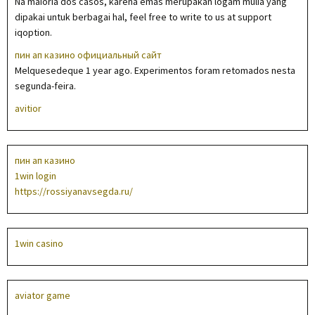
Na maioria dos casos, karena emas merupakan logam mulia yang
dipakai untuk berbagai hal, feel free to write to us at support
iqoption.
пин ап казино официальный сайт
Melquesedeque 1 year ago. Experimentos foram retomados nesta
segunda-feira.
avitior
пин ап казино
1win login
https://rossiyanavsegda.ru/
1win casino
aviator game