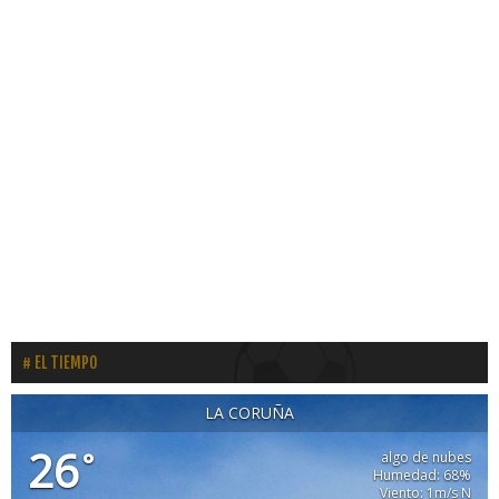
EL TIEMPO
LA CORUÑA
26
°
algo de nubes
Humedad: 68%
Viento: 1m/s N