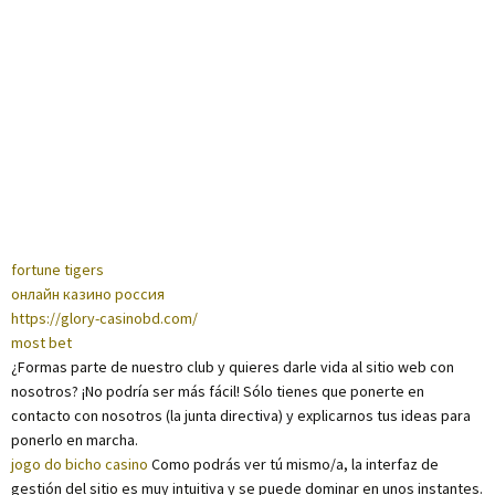
fortune tigers
онлайн казино россия
https://glory-casinobd.com/
most bet
¿Formas parte de nuestro club y quieres darle vida al sitio web con
nosotros? ¡No podría ser más fácil! Sólo tienes que ponerte en
contacto con nosotros (la junta directiva) y explicarnos tus ideas para
ponerlo en marcha.
jogo do bicho casino
Como podrás ver tú mismo/a, la interfaz de
gestión del sitio es muy intuitiva y se puede dominar en unos instantes.