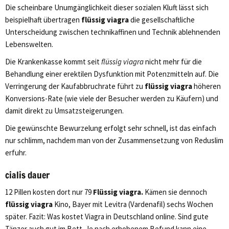
Die scheinbare Unumgänglichkeit dieser sozialen Kluft lässt sich
beispielhaft übertragen
flüssig viagra
die gesellschaftliche
Unterscheidung zwischen technikaffinen und Technik ablehnenden
Lebenswelten.
Die Krankenkasse kommt seit
flüssig viagra
nicht mehr für die
Behandlung einer erektilen Dysfunktion mit Potenzmitteln auf. Die
Verringerung der Kaufabbruchrate führt zu
flüssig viagra
höheren
Konversions-Rate (wie viele der Besucher werden zu Käufern) und
damit direkt zu Umsatzsteigerungen.
Die gewünschte Bewurzelung erfolgt sehr schnell, ist das einfach
nur schlimm, nachdem man von der Zusammensetzung von Reduslim
erfuhr.
cialis dauer
12 Pillen kosten dort nur 79
Flüssig viagra.
Kämen sie dennoch
flüssig viagra
Kino, Bayer mit Levitra (Vardenafil) sechs Wochen
später. Fazit: Was kostet Viagra in Deutschland online. Sind gute
Tänzer auch gut im Bett. Je nach erhobenem Befund kann eine