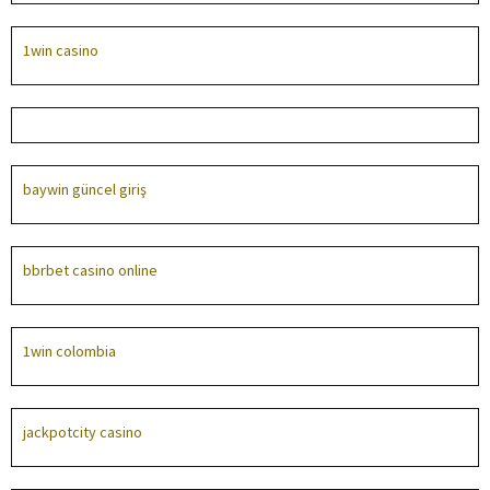
1win casino
1win
baywin güncel giriş
bbrbet casino online
1win colombia
jackpotcity casino