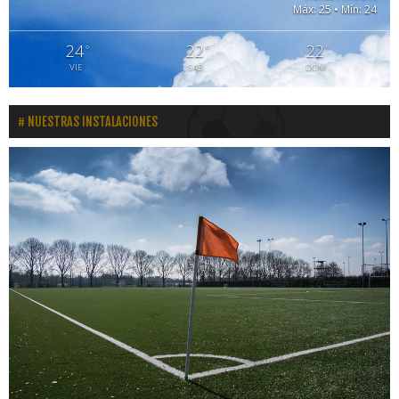
Máx: 25 • Mín: 24
24
22
22
°
°
°
VIE
SAB
DOM
NUESTRAS INSTALACIONES