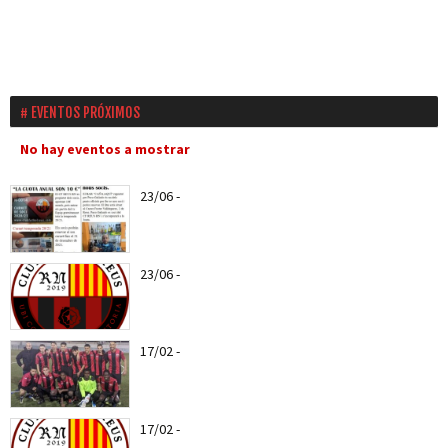
EVENTOS PRÓXIMOS
No hay eventos a mostrar
23/06
-
Ya puedes hacerte socio del CF Reus a
partir del...
23/06
-
Nuevo escudo del CF REUS RN
17/02
-
Web Oficial del CF REUS RN
17/02
-
Entra todas las notícias del CF Reus RN