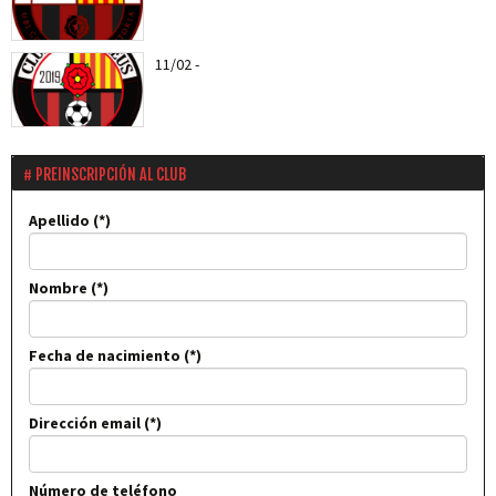
11/02
-
Els roig-i-negres jugaran el proper entreno
amistós amb el CD...
PREINSCRIPCIÓN AL CLUB
Apellido
Nombre
Fecha de nacimiento
Dirección email
Número de teléfono