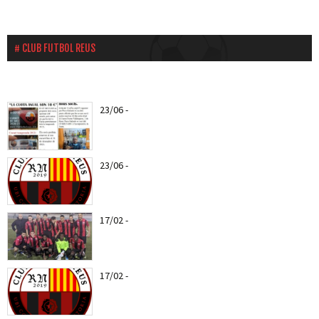
CLUB FUTBOL REUS
23/06
-
Ya puedes hacerte socio del CF Reus a
partir del...
23/06
-
Nuevo escudo del CF REUS RN
17/02
-
Web Oficial del CF REUS RN
17/02
-
Entra todas las notícias del CF Reus RN