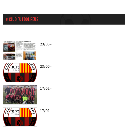
CLUB FUTBOL REUS
23/06
-
Ya puedes hacerte socio del CF Reus a
partir del...
23/06
-
Nuevo escudo del CF REUS RN
17/02
-
Web Oficial del CF REUS RN
17/02
-
Entra todas las notícias del CF Reus RN