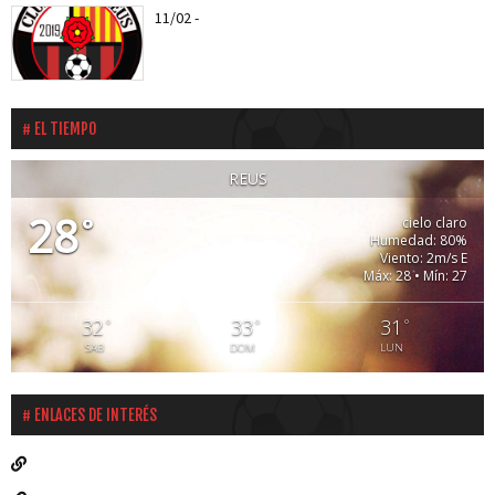
11/02
-
Els roig-i-negres jugaran el proper entreno
amistós amb el CD...
EL TIEMPO
REUS
28
°
cielo claro
Humedad: 80%
Viento: 2m/s E
Máx: 28 • Mín: 27
32
33
31
°
°
°
SAB
DOM
LUN
ENLACES DE INTERÉS
Liga Santander