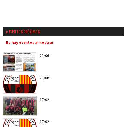
EVENTOS PRÓXIMOS
No hay eventos a mostrar
23/06
-
Ya puedes hacerte socio del CF Reus a
partir del...
23/06
-
Nuevo escudo del CF REUS RN
17/02
-
Web Oficial del CF REUS RN
17/02
-
Entra todas las notícias del CF Reus RN