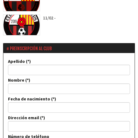
11/02
-
Els roig-i-negres jugaran el proper entreno
amistós amb el CD...
PREINSCRIPCIÓN AL CLUB
Apellido
Nombre
Fecha de nacimiento
Dirección email
Número de teléfono