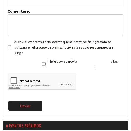
Comentario
Al enviar este formulario, acepto que la información ingresada se
utilizará en el proceso de preinscripción y las acciones que puedan
surgir.
He leído y acepto la
Política de Privacidad
y las
Condiciones Generales de Uso
.
Enviar
EVENTOS PRÓXIMOS