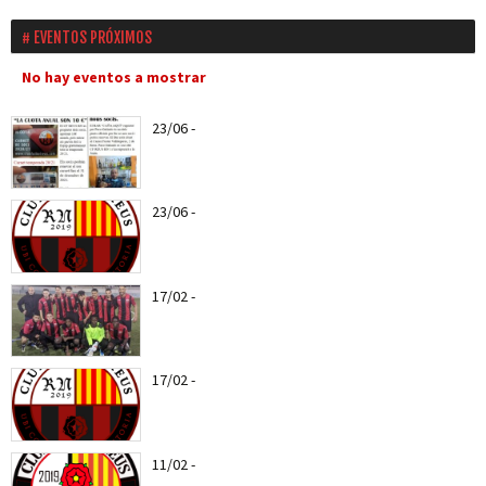
EVENTOS PRÓXIMOS
No hay eventos a mostrar
23/06
-
Ya puedes hacerte socio del CF Reus a
partir del...
23/06
-
Nuevo escudo del CF REUS RN
17/02
-
Web Oficial del CF REUS RN
17/02
-
Entra todas las notícias del CF Reus RN
11/02
-
Els roig-i-negres jugaran el proper entreno