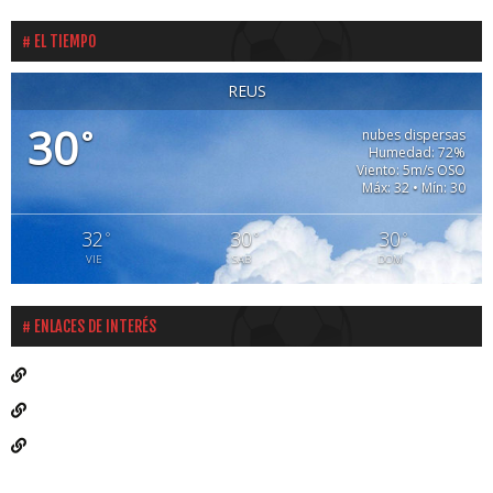
EL TIEMPO
REUS
30
°
nubes dispersas
Humedad: 72%
Viento: 5m/s OSO
Máx: 32 • Mín: 30
32
30
30
°
°
°
VIE
SAB
DOM
ENLACES DE INTERÉS
Liga Santander
Real Federación Española de Fútbol
FCF