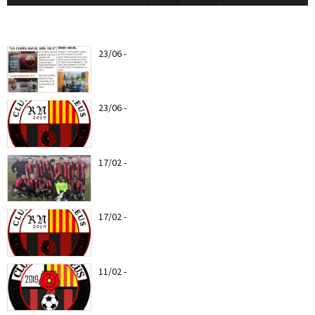
23/06
-
Ya puedes hacerte socio del CF Reus a
partir del...
23/06
-
Nuevo escudo del CF REUS RN
17/02
-
Web Oficial del CF REUS RN
17/02
-
Entra todas las notícias del CF Reus RN
11/02
-
Els roig-i-negres jugaran el proper entreno
amistós amb el CD...