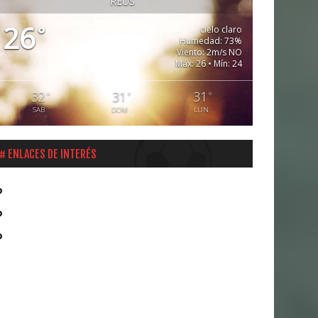
REUS
26
°
cielo claro
Humedad: 73%
Viento: 2m/s NO
Máx: 26 • Mín: 24
32
31
31
°
°
°
SAB
DOM
LUN
ENLACES DE INTERÉS
Liga Santander
Real Federación Española de Fútbol
FCF