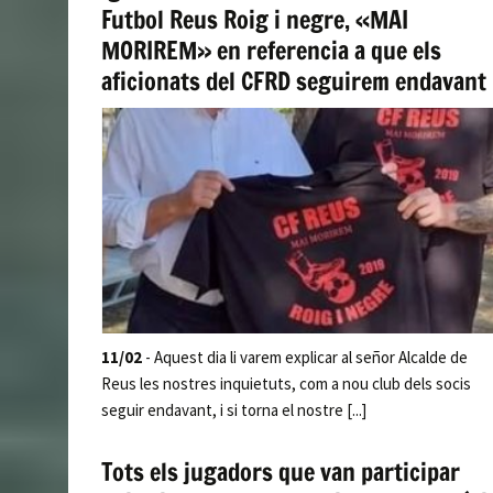
Futbol Reus Roig i negre, «MAI
MORIREM» en referencia a que els
aficionats del CFRD seguirem endavant
11/02
- Aquest dia li varem explicar al señor Alcalde de
Reus les nostres inquietuts, com a nou club dels socis
seguir endavant, i si torna el nostre [...]
Tots els jugadors que van participar