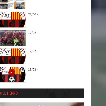
Reus a partir del...
23/06
-
Nuevo escudo del CF REUS RN
17/02
-
Web Oficial del CF REUS RN
17/02
-
Entra todas las notícias del CF
Reus RN
11/02
-
Els roig-i-negres jugaran el
proper entreno amistós amb el CD...
EL TIEMPO