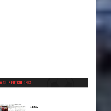
CLUB FUTBOL REUS
23/06
-
Ya puedes hacerte socio del CF