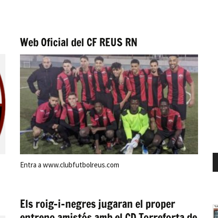
Web Oficial del CF REUS RN
Entra a www.clubfutbolreus.com
Els roig-i-negres jugaran el proper
entreno amistós amb el CD Torreforta de