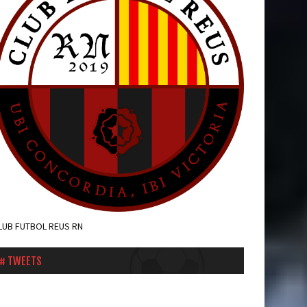
LUB FUTBOL REUS RN
TWEETS
weets by cfnegre