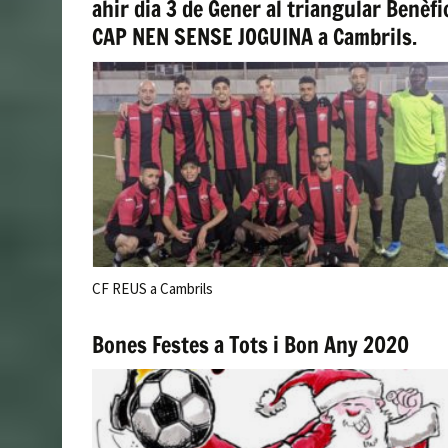
ahir dia 3 de Gener al triangular Benèfi
CAP NEN SENSE JOGUINA a Cambrils.
CF REUS a Cambrils
Bones Festes a Tots i Bon Any 2020