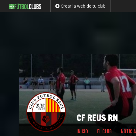
Crear la web de tu club
CF REUS RN
Saltar
INICIO
EL CLUB
NOTICIA
al