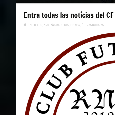
contenido
Entra todas las notícias del C
17 FEBRERO, 2020
ANUNCIOS
,
PRENSA
,
ÚLTIMAS NOTICIAS