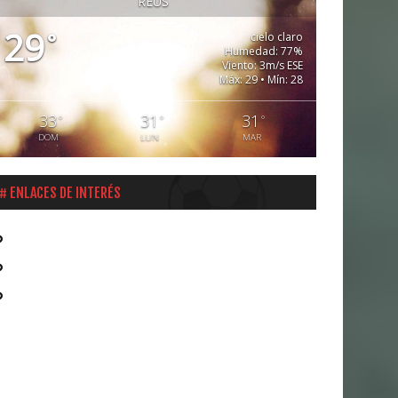
REUS
29
°
cielo claro
Humedad: 77%
Viento: 3m/s ESE
Máx: 29 • Mín: 28
33
31
31
°
°
°
DOM
LUN
MAR
ENLACES DE INTERÉS
Liga Santander
Real Federación Española de Fútbol
FCF