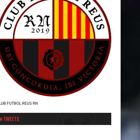
LUB FUTBOL REUS RN
TWEETS
weets by cfnegre