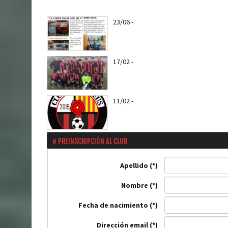
23/06
-
Ya puedes hacerte socio del C
Reus a partir del...
17/02
-
Web Oficial del CF REUS RN
11/02
-
Els roig-i-negres jugaran el pr
entreno amistós amb el CD...
PREINSCRIPCIÓN AL CLUB
Apellido
Nombre
Fecha de nacimiento
Dirección email