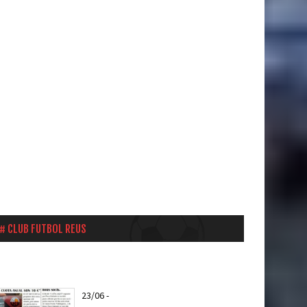
CLUB FUTBOL REUS
23/06
-
Ya puedes hacerte socio del CF