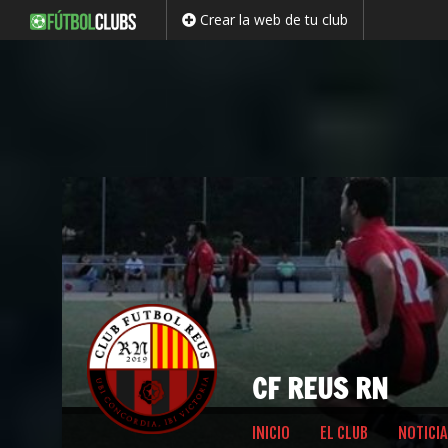
Crear la web de tu club
CF REUS RN
Saltar
INICIO
EL CLUB
NOTICIA
al