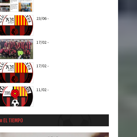
Reus a partir del...
23/06
-
Nuevo escudo del CF REUS RN
17/02
-
Web Oficial del CF REUS RN
17/02
-
Entra todas las notícias del CF
Reus RN
11/02
-
Els roig-i-negres jugaran el
proper entreno amistós amb el CD...
EL TIEMPO