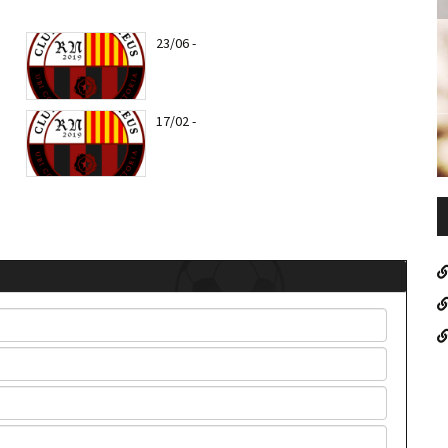
F
23/06
-
Nuevo escudo del CF REUS RN
17/02
-
Entra todas las notícias del CF
Reus RN
oper