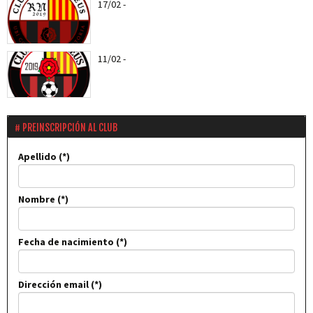
17/02
-
Entra todas las notícias del CF Reus RN
11/02
-
Els roig-i-negres jugaran el proper entreno
amistós amb el CD...
PREINSCRIPCIÓN AL CLUB
Apellido
Nombre
Fecha de nacimiento
Dirección email