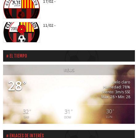
17/02
-
Entra todas las notícias del CF Reus RN
11/02
-
Els roig-i-negres jugaran el proper entreno
amistós amb el CD...
EL TIEMPO
REUS
28
°
cielo claro
Humedad: 78%
Viento: 3m/s SSE
Máx: 28 • Mín: 28
32
31
30
°
°
°
SAB
DOM
LUN
ENLACES DE INTERÉS