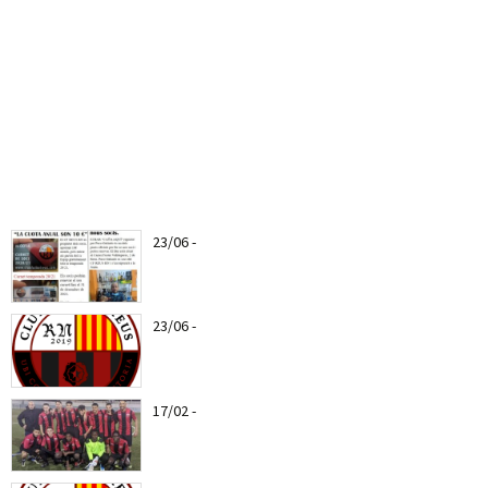
23/06
-
Ya puedes hacerte socio del CF Reus a
partir del...
23/06
-
Nuevo escudo del CF REUS RN
17/02
-
Web Oficial del CF REUS RN