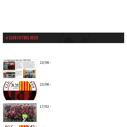
CLUB FUTBOL REUS
23/06
-
Ya puedes hacerte socio del CF Reus a
partir del...
23/06
-
Nuevo escudo del CF REUS RN
17/02
-
Web Oficial del CF REUS RN