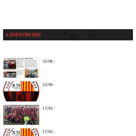
CLUB FUTBOL REUS
23/06
-
Ya puedes hacerte socio del CF Reus a
partir del...
23/06
-
Nuevo escudo del CF REUS RN
17/02
-
Web Oficial del CF REUS RN
17/02
-
Entra todas las notícias del CF Reus RN