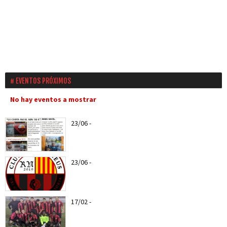
EVENTOS PRÓXIMOS
No hay eventos a mostrar
23/06
-
Ya puedes hacerte socio del CF Reus a
partir del...
23/06
-
Nuevo escudo del CF REUS RN
17/02
-
Web Oficial del CF REUS RN