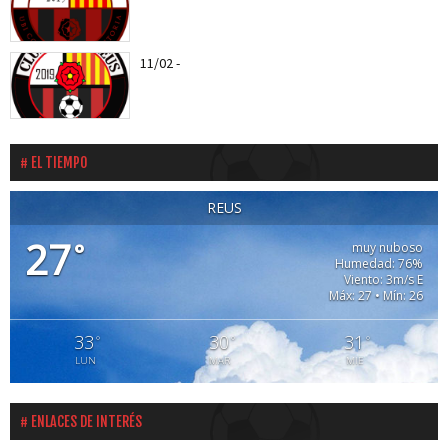
11/02
-
Els roig-i-negres jugaran el proper entreno
amistós amb el CD...
EL TIEMPO
REUS
27
°
muy nuboso
Humedad: 76%
Viento: 3m/s E
Máx: 27 • Mín: 26
33
30
31
°
°
°
LUN
MAR
MIE
ENLACES DE INTERÉS