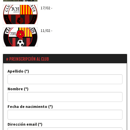
17/02
-
Entra todas las notícias del CF Reus RN
11/02
-
Els roig-i-negres jugaran el proper entreno
amistós amb el CD...
PREINSCRIPCIÓN AL CLUB
Apellido
Nombre
Fecha de nacimiento
Dirección email